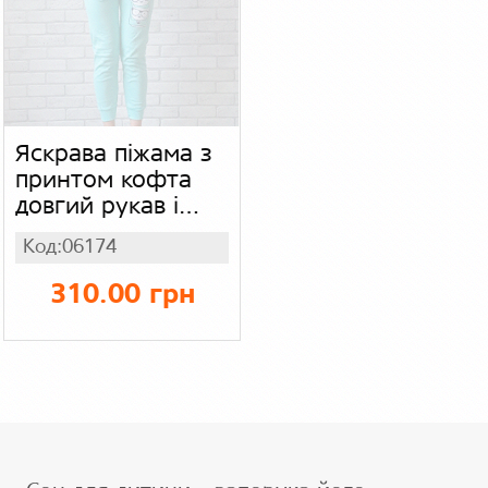
Яскрава піжама з
принтом кофта
довгий рукав і
штани на манжеті
Код:06174
для дівчинки
підліток, інтерлок
310.00 грн