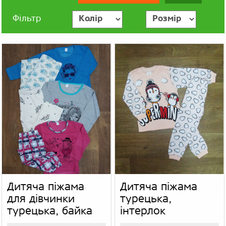
Фільтр
Дитяча піжама
Дитяча піжама
для дівчинки
турецька,
турецька, байка
інтерлок