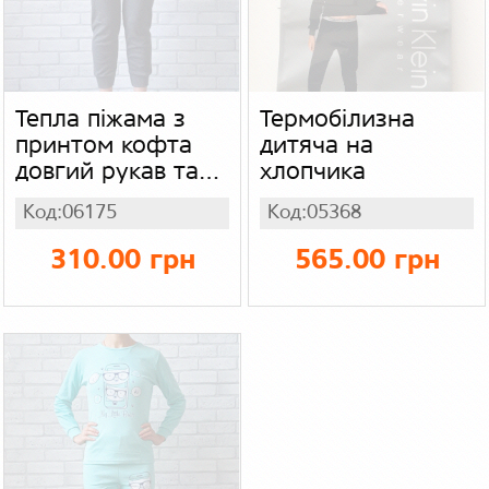
Тепла піжама з
Термобілизна
принтом кофта
дитяча на
довгий рукав та
хлопчика
штани на манжеті
Код:06175
Код:05368
для хлопчика
підліток, інтерлок
310.00 грн
565.00 грн