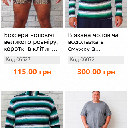
Боксери чоловічі
В'язана чоловіча
великого розміру,
водолазка в
короткі в клітину
смужку з
кавові, бамбук
горловиною
Код:06527
Код:06072
стійка (батал),
в'язка акрил
115.00 грн
300.00 грн