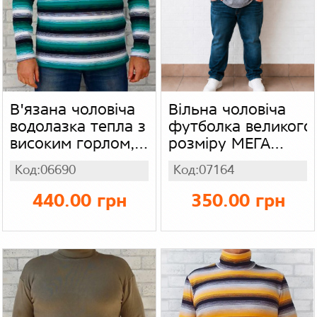
В'язана чоловіча
Вільна чоловіча
водолазка тепла з
футболка великого
високим горлом,
розміру МЕГА
зелена в чорно-
батал,
Код:06690
Код:07164
білу смужку,
трикотажна
в'язаний акрил
чоловіча
440.00 грн
350.00 грн
футболка, колір
темно - сірий
меланж