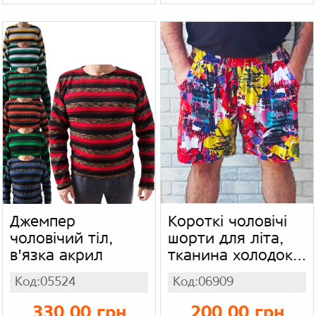
Джемпер
Короткі чоловічі
чоловічий тіл,
шорти для літа,
в'язка акрил
тканина холодок
олія з кишенями
Код:05524
Код:06909
пояс на гумці,
яскрава
330.00 грн
200.00 грн