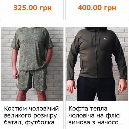
камуфляж сірий і
шорти з
325.00 грн
400.00 грн
зелений, бавовна
кишенями, кулір
Костюм чоловічий
Кофта тепла
великого розміру
чоловіча на флісі
батал, футболка
зимова з начосом,