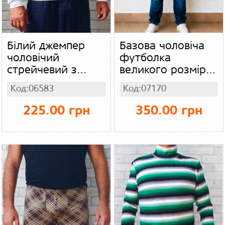
Білий джемпер
Базова чоловіча
чоловічий
футболка
стрейчевий з
великого розміру
довгим рукавом,
МЕГА батал,
Код:06583
Код:07170
накат Dolce
бавовняна
Gabbana, Armani,
однотонна
225.00 грн
350.00 грн
Versace, трикотаж
футболка для
чоловіків, колір
темно синій -
чорнильний