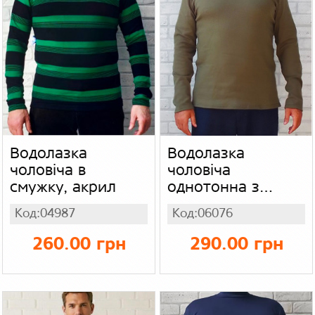
Водолазка
Водолазка
чоловіча в
чоловіча
смужку, акрил
однотонна з
горловиною
Код:04987
Код:06076
стійка колір хакі
(батал), в'язка
260.00 грн
290.00 грн
акрил