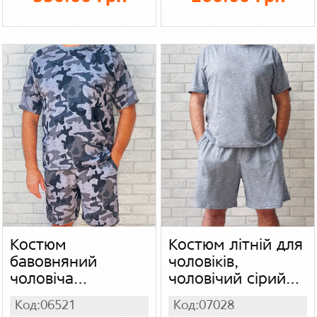
абстракція
Костюм
Костюм літній для
бавовняний
чоловіків,
чоловіча
чоловічий сірий
футболка і шорти
комплект
Код:06521
Код:07028
з кишенями
футболка та