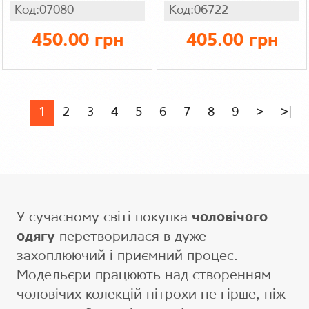
та шорти з
термо дайвінг
Код:07080
Код:06722
кишенями літній
Tech Fleec на
легкий комплект
блискавці з
450.00 грн
405.00 грн
для чоловіків,
капюшоном та
колір трикотаж
бічними кишенями
зелений
1
2
3
4
5
6
7
8
9
>
>|
У сучасному світі покупка
чоловічого
одягу
перетворилася в дуже
захоплюючий і приємний процес.
Модельєри працюють над створенням
чоловічих колекцій нітрохи не гірше, ніж