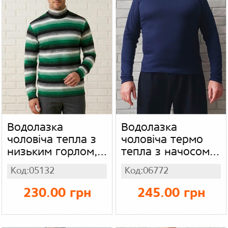
Водолазка
Водолазка
чоловіча тепла з
чоловіча термо
низьким горлом,
тепла з начосом,
теплий акрил
зимова на флісі,
Код:05132
Код:06772
темно синя
230.00 грн
245.00 грн