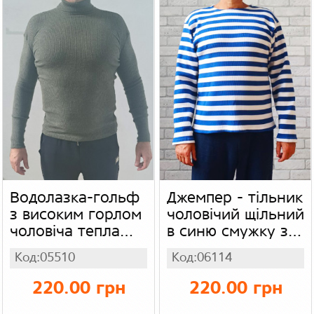
Водолазка-гольф
Джемпер - тільник
з високим горлом
чоловічий щільний
чоловіча тепла
в синю смужку з
хакі, кашемір
довгим рукавом
Код:05510
Код:06114
рубчик
(батал), акрил
рубчик
220.00 грн
220.00 грн