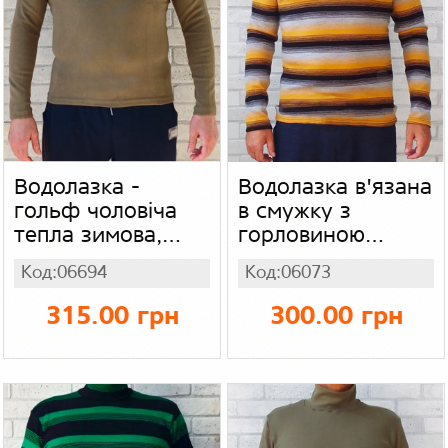
Водолазка -
Водолазка в'язана
гольф чоловіча
в смужку з
тепла зимова,
горловиною
однотонна з
стійка (батал),
Код:06694
Код:06073
високим горлом
в'язка акрил
стрейч
315.00 грн
300.00 грн
начіс Туреччина
MR MAXX, колір
сірий