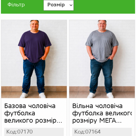
Фільтр
Базова чоловіча
Вільна чоловіча
футболка
футболка великого
великого розміру
розміру МЕГА
МЕГА батал,
батал,
Код:07170
Код:07164
бавовняна
трикотажна