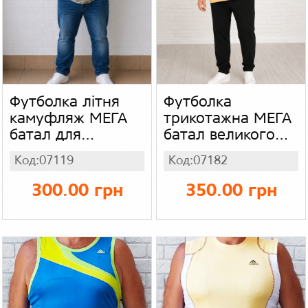
Футболка літня
Футболка
камуфляж МЕГА
трикотажна МЕГА
батал для
батал великого
чоловіків великого
розміру для
Код:07119
Код:07182
розміру, чоловіча
чоловіків, чоловічі
літня трикотажна
футболки
300.00 грн
350.00 грн
футболка, колір
вільного
зелений
крою, колір
жовто-оранжевий
меланж