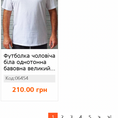
Футболка чоловіча
біла однотонна
бавовна великий
розмір (батал),
Код:06454
кулір бавовна
210.00 грн
1
2
3
4
5
>
>|