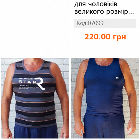
для чоловіків
великого розміру
батал,
Код:07099
трикотажна
чоловіча літня
220.00 грн
футболка, колір
помаранчевий
меланж