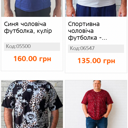
Синя чоловіча
Спортивна
футболка, кулір
чоловіча
футболка -
безрукавка
Код:05500
Код:06547
великого розміру
для тренувань
160.00 грн
135.00 грн
батал, сіра накат
adidas, трикотаж