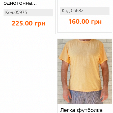
однотонна
(батал), кулір
Код:05682
Код:05975
бавовна х/б
160.00 грн
225.00 грн
Легка футболка