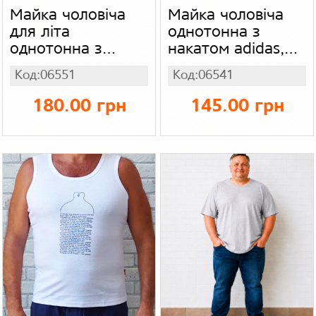
Майка чоловіча
Майка чоловіча
для літа
однотонна з
однотонна з
накатом adidas,
накатом DOMAIN
nike, стрейч кулір
Код:06551
Код:06541
RAW, трикотаж
180.00 грн
145.00 грн