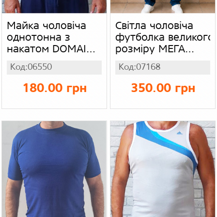
Майка чоловіча
Світла чоловіча
однотонна з
футболка великого
накатом DOMAIN
розміру МЕГА
RAW, трикотаж
батал, чоловіча
Код:06550
Код:07168
трикотажна
футболка, колір
180.00 грн
350.00 грн
світло-сірий
меланж