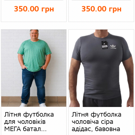
однотонна
чоловіча
350.00 грн
350.00 грн
футболка для
футболка, колір
чоловіків, колір
темно - сірий
темно синій -
меланж
чорнильний
Літня футболка
Літня футболка
для чоловіків
чоловіча сіра
МЕГА батал
адідас, бавовна