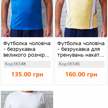
Футболка чоловіча
Футболка чоловіча
- безрукавка
- безрукавка для
великого розміру
тренувань накат
для тренувань
adidas, трикотаж
Код:06548
Код:06546
батал, накат
adidas, трикотаж
135.00 грн
160.00 грн