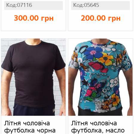
великого розміру,
Код:07116
Код:05645
чоловіча легка
трикотажна
300.00 грн
200.00 грн
футболка, колір
зелений меланж
Літня чоловіча
Літня чоловіча
футболка чорна
футболка, масло