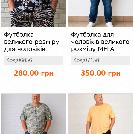
Футболка
Футболка для
великого розміру
чоловіків великого
для чоловіків
розміру МЕГА
супер батал,
батал,
Код:06856
Код:07158
стрейч віскоза
трикотажна
преміум клас,
чоловіча
280.00 грн
350.00 грн
чорно-блакитний
футболка, колір
принт корона
бордовий