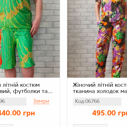
 літній костюм
Жіночий літній кос
вий, футболки та
тканина холодок ма
ні шорти з
футболки і штани з
Заміри
96
Код:06766
и, бамбук віскоза
кишенями, квіткови
ий в яскраве листя.
440.00 грн
495.00 гр