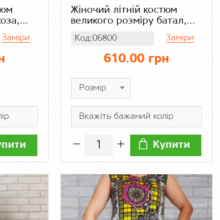
тюм
Жіночий літній костюм
оза,
великого розміру батал,
болка з
футболка і подовжені
Заміри
Заміри
Код:06800
ами
шорти з кишенями, віскоза,
чорний в дрібну червону
н
610.00 грн
квітку
упити
Купити