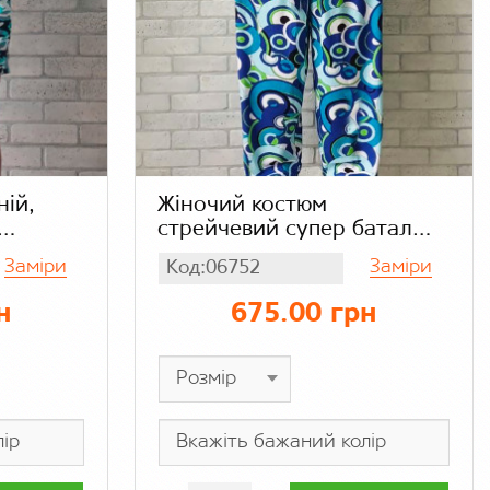
ній,
Жіночий костюм
стрейчевий супер батал
и,
великий розмір бамбук,
Заміри
Заміри
Код:06752
яж
футболка з широкими
штанами, блакитна
н
675.00 грн
абстракція