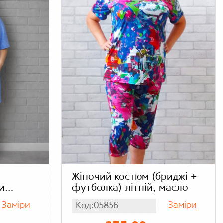
Жіночий костюм (бриджі +
и
футболка) літній, масло
ітній
Заміри
Заміри
Код:05856
легкий
китний