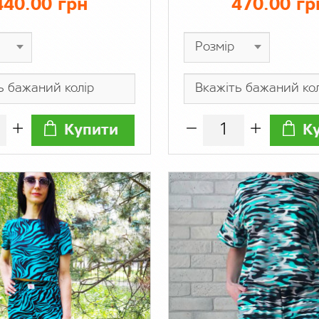
440.00 грн
470.00 гр
меланж
Купити
К