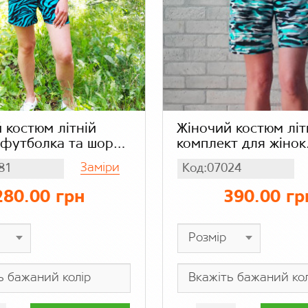
 костюм літній
Жіночий костюм літ
 футболка та шорти
комплект для жінок
а холодок)
футболка з шортам
Заміри
81
Код:07024
ий зебра, бамбук
бірюзовий камуфл
віскоза.
280.00 грн
390.00 гр