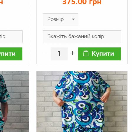
н
375.00 грн
упити
Купити