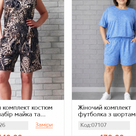
 комплект костюм
Жіночий комплект
набір майка та
футболка з шортам
ні шорти з
великого розміру, л
Заміри
26
Код:07107
и, леопардовий,
костюм для жінок, 
віскоза
трикотаж колір бла