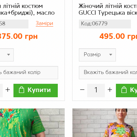
 літній костюм
Жіночий літній кос
ка+бриджі), масло
GUСCI Турецька віск
стрейч бамбук, фут
Заміри
58
Код:06779
подовженими шорт
375.00 грн
495.00 гр
Купити
К