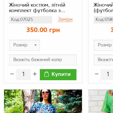
Жіночий костюм, літній
Жіночий
комплект футболка з
(футбол
шортами для жінок, кулір
Заміри
Код:07025
Код:058
блакитний
350.00 грн
Купити