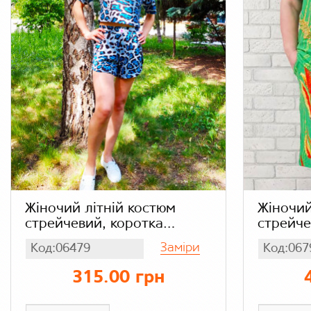
Жіночий літній костюм
Жіночий
стрейчевий, коротка
стрейче
футболка і шорти з
подовже
Заміри
Код:06479
Код:067
розрізом з боків
кишеням
(блакитний леопард),
салатов
315.00 грн
бамбук