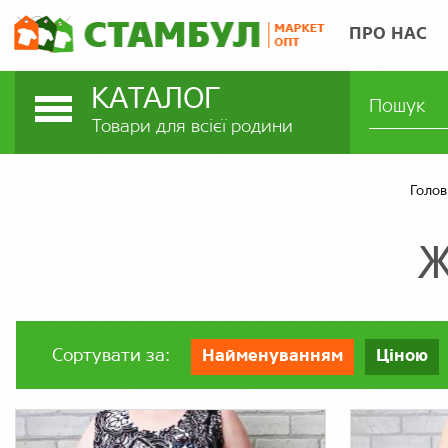
ПРО НАС
КАТАЛОГ
Товари для всієї родини
Голов
Ж
Сортувати за:
Найменуванням
Ціною