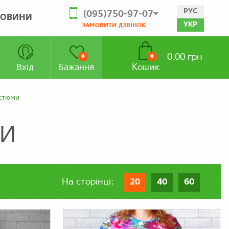
РУС
(095)750-97-07
ОВИНИ
УКР
ЗАМОВИТИ ДЗВІНОК
0.00 грн
0
0
Кошик
Вхід
Бажання
остюми
МИ
На сторінці:
20
40
60