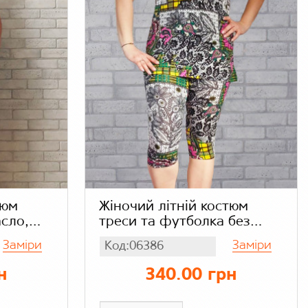
тюм
Жіночий літній костюм
сло,
треси та футболка без
рукава кольоровий принт,
Заміри
Заміри
Код:06386
й принт
бамбук стрейч кулір
н
340.00 грн