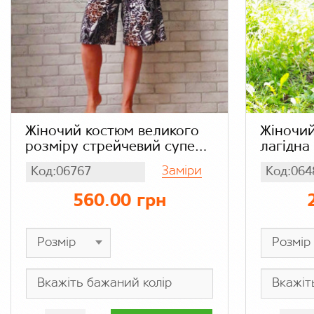
Жіночий костюм великого
Жіночий
розміру стрейчевий супер
лагідна
батал, віскоза бамбук,
(тканин
Заміри
Код:06767
Код:064
футболка і подовжені
блакитн
шорти з кишенями,
560.00 грн
абстракція леопард