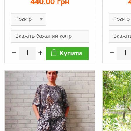
440.00 грн
бамбук віскоза
Купити