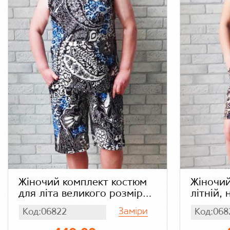
Жіночий комплект костюм
Жіночий
для літа великого розміру
літній, 
батал, набір майка та
подовже
Заміри
Код:06822
Код:068
подовжені шорти з
кишеням
кишенями, леопардовий,
бамбук 