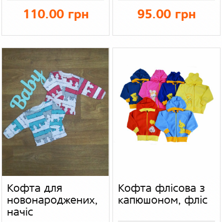
110.00 грн
95.00 грн
Кофта для
Кофта флісова з
новонароджених,
капюшоном, фліс
начіс