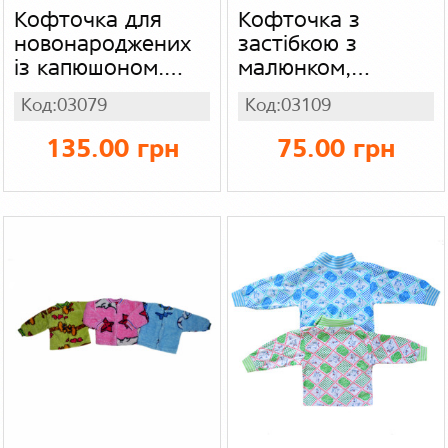
Кофточка для
Кофточка з
новонароджених
застібкою з
із капюшоном.
малюнком,
махра
інтерлок начіс
Код:03079
Код:03109
135.00 грн
75.00 грн