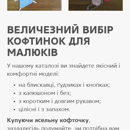
ВЕЛИЧЕЗНИЙ ВИБІР
КОФТИНОК ДЛЯ
МАЛЮКІВ
У нашому каталозі ви знайдете якісний і
комфортні моделі:
на блискавці, ґудзиках і кнопках;
з капюшоном і без;
з коротким і довгим рукавом;
цілісні і з запахом.
Купуючи ясельну кофточку
,
заздалегідь подумайте, чи потрібна вам