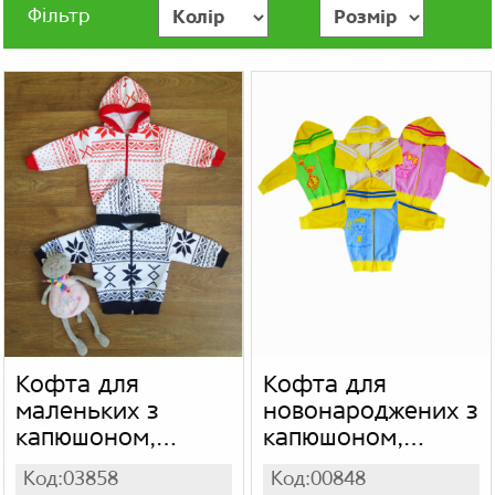
Фільтр
Кофта для
Кофта для
маленьких з
новонароджених з
капюшоном,
капюшоном,
тринитка
велюр
Код:03858
Код:00848