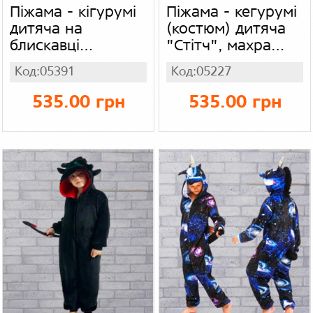
Піжама - кігурумі
Піжама - кегурумі
дитяча на
(костюм) дитяча
блискавці
"Стітч", махра
"Єдиноріг",
(вельсофт)
Код:05391
Код:05227
вельсофт (махра)
535.00 грн
535.00 грн