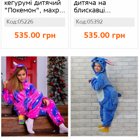
кегурумі дитячий
дитяча на
"Покемон", махра
блискавці
(вельсофт)
"Єдиноріг",
Код:05226
Код:05392
вельсофт (махра)
535.00 грн
535.00 грн