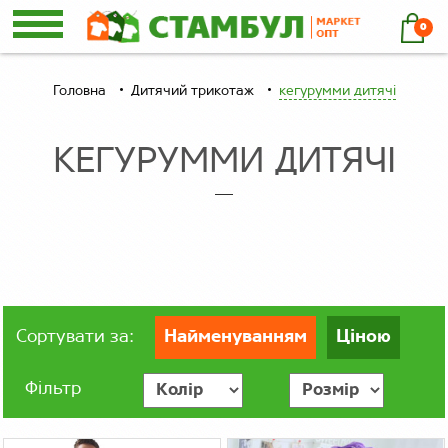
0
Головна
Дитячий трикотаж
кегурумми дитячі
КЕГУРУММИ ДИТЯЧІ
Сортувати за:
Найменуванням
Ціною
Фільтр