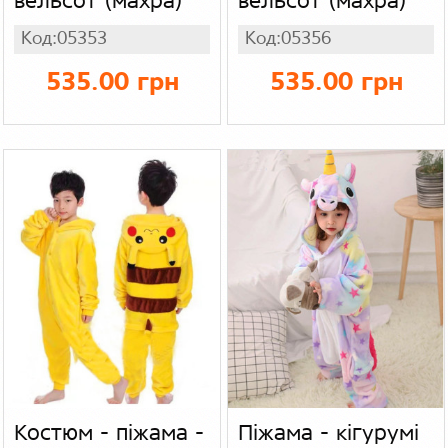
вельсот (махра)
вельсот (махра)
Код:05353
Код:05356
535.00 грн
535.00 грн
Костюм - піжама -
Піжама - кігурумі