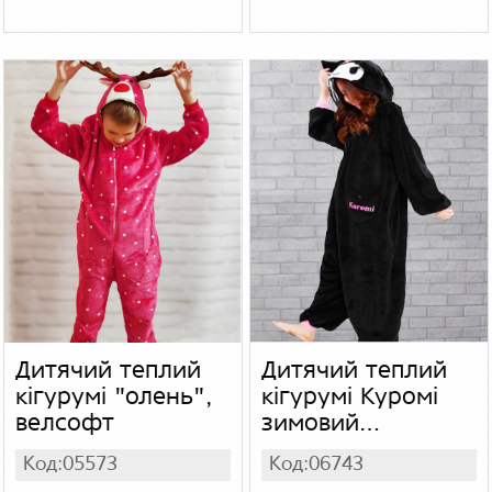
Дитячий теплий
Дитячий теплий
кігурумі "олень",
кігурумі Куромі
велсофт
зимовий
вельсофт махра,
Код:05573
Код:06743
на блискавці з