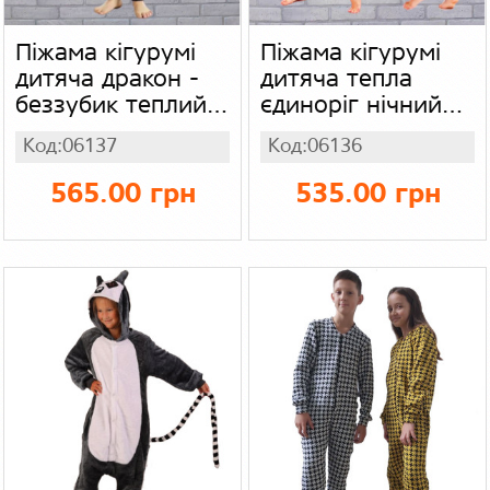
Піжама кігурумі
Піжама кігурумі
дитяча дракон -
дитяча тепла
беззубик теплий
єдиноріг нічний
чорний, вельсофт
космос, вельсофт
Код:06137
Код:06136
565.00 грн
535.00 грн