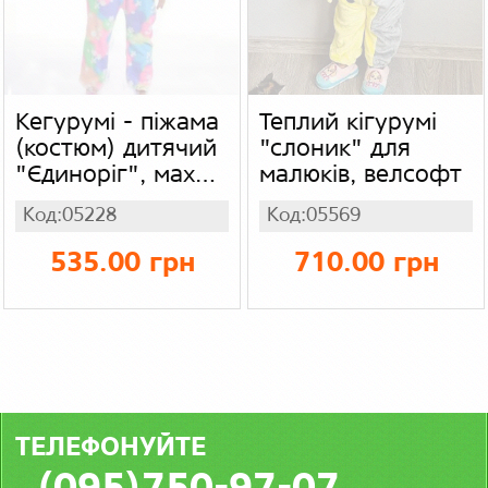
Кегурумі - піжама
Теплий кігурумі
(костюм) дитячий
"слоник" для
"Єдиноріг", махра
малюків, велсофт
(вельсофт)
Код:05228
Код:05569
535.00 грн
710.00 грн
ТЕЛЕФОНУЙТЕ