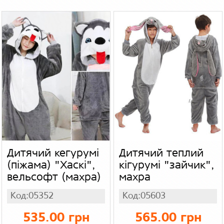
Дитячий кегурумі
Дитячий теплий
(піжама) "Хаскі",
кігурумі "зайчик",
вельсофт (махра)
махра
Код:05352
Код:05603
535.00 грн
565.00 грн