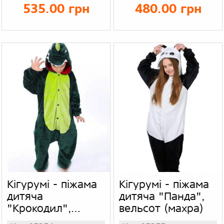
кишенями
535.00 грн
480.00 грн
Кігурумі - піжама
Кігурумі - піжама
дитяча
дитяча "Панда",
"Крокодил",
вельсот (махра)
вельсот (махра)