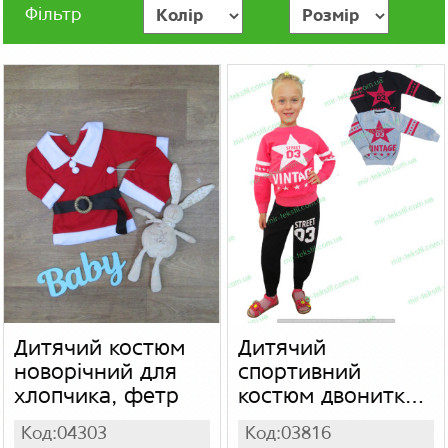
Фільтр
Дитячий костюм
Дитячий
новорічний для
спортивний
хлопчика, фетр
костюм двонитка
турецький з
Код:04303
Код:03816
накатом