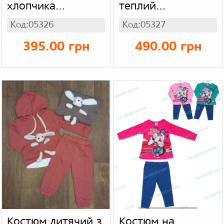
хлопчика
теплий
Туреччина,
турецький,
Код:05326
Код:05327
тринитка
тринитка
395.00 грн
490.00 грн
Костюм дитячий з
Костюм на