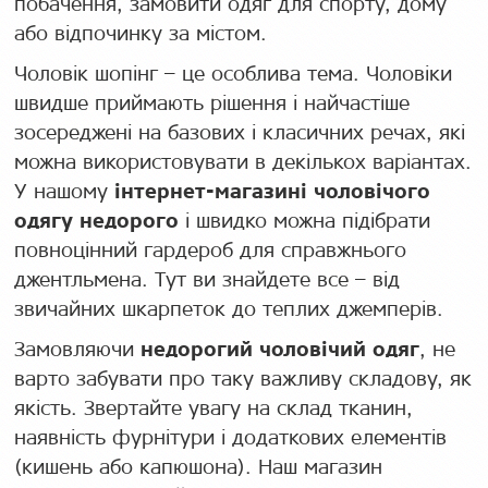
побачення, замовити одяг для спорту, дому
або відпочинку за містом.
Чоловік шопінг – це особлива тема. Чоловіки
швидше приймають рішення і найчастіше
зосереджені на базових і класичних речах, які
можна використовувати в декількох варіантах.
У нашому
інтернет-магазині чоловічого
одягу недорого
і швидко можна підібрати
повноцінний гардероб для справжнього
джентльмена. Тут ви знайдете все – від
звичайних шкарпеток до теплих джемперів.
Замовляючи
недорогий чоловічий одяг
, не
варто забувати про таку важливу складову, як
якість. Звертайте увагу на склад тканин,
наявність фурнітури і додаткових елементів
(кишень або капюшона). Наш магазин