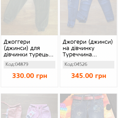
Джоггери
Джогери (джинси)
(джинси) для
на дівчинку
дівчинки турецькі,
Туреччина
на хутрі
"Hiwro", джинс
Код:04879
Код:04526
330.00 грн
345.00 грн