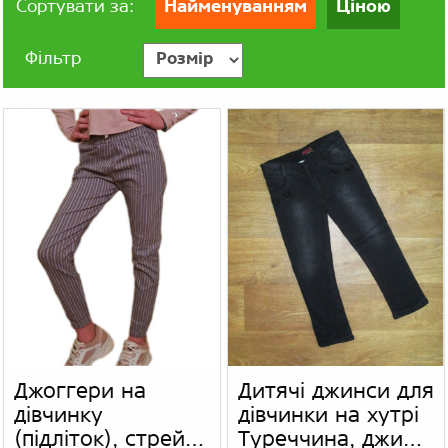
Сортувати за:
Найменуванням
Ціною
Фільтр
Джоггери на
Дитячі джинси для
дівчинку
дівчинки на хутрі
(підліток), стрейч
Туреччина, джинс