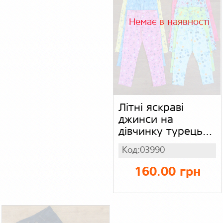
Немає в наявності
Літні яскраві
джинси на
дівчинку турецькі
Aldino Jeans 95%
Код:03990
бавовна, 5%
поліестр
160.00 грн