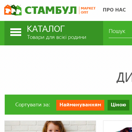
ПРО НАС
КАТАЛОГ
Товари для всієї родини
ДИ
Сортувати за:
Найменуванням
Ціною