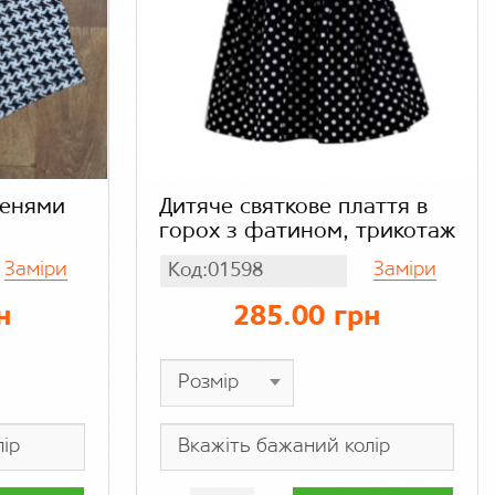
шенями
Дитяче святкове плаття в
л
горох з фатином, трикотаж
Заміри
Заміри
Код:01598
н
285.00 грн