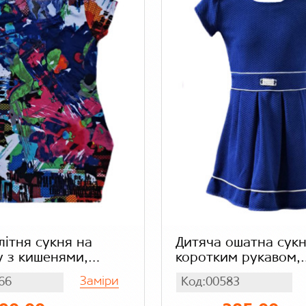
літня сукня на
Дитяча ошатна сукн
у з кишенями,
коротким рукавом,
трикотаж
Заміри
66
Код:00583