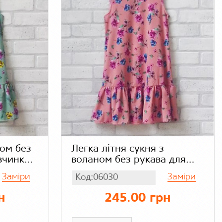
ном без
Легка літня сукня з
вчинки,
воланом без рукава для
дівчинки колір пудра,
Заміри
Заміри
Код:06030
шифон
н
245.00 грн