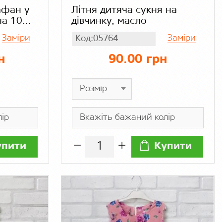
афан у
Літня дитяча сукня на
на 10%
дівчинку, масло
Заміри
Заміри
Код:05764
н
90.00 грн
упити
Купити