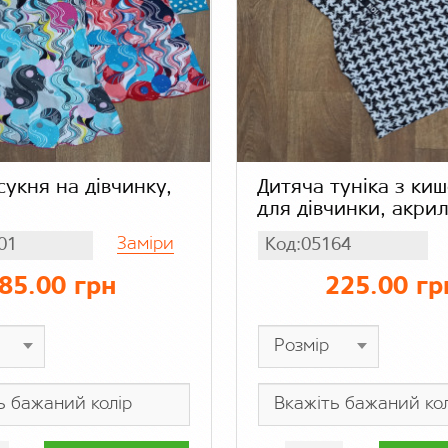
сукня на дівчинку,
Дитяча туніка з ки
для дівчинки, акри
Заміри
01
Код:05164
85.00 грн
225.00 гр