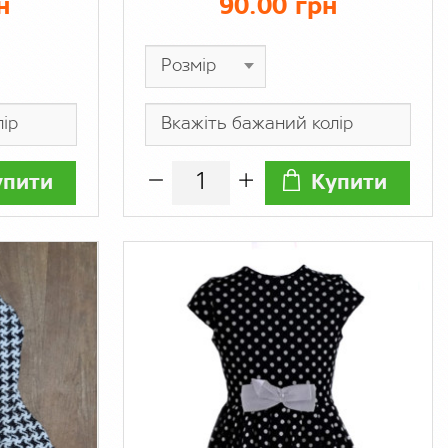
н
90.00 грн
упити
Купити