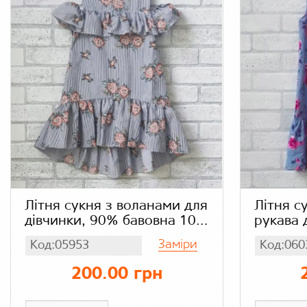
Літня сукня з воланами для
Літня с
дівчинки, 90% бавовна 10%
рукава 
еластан
блакитне
Заміри
Код:05953
Код:060
шифон
200.00 грн