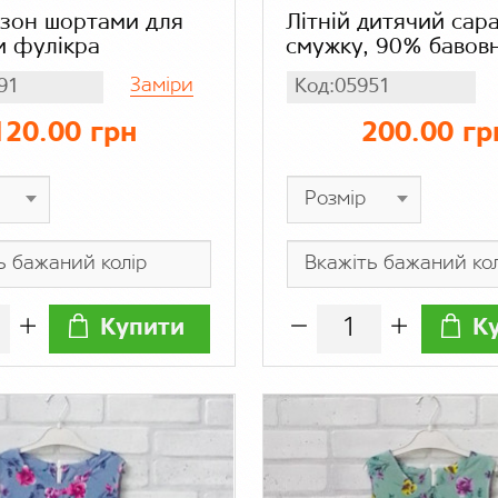
зон шортами для
Літній дитячий сар
и фулікра
смужку, 90% бавов
еластан
Заміри
91
Код:05951
120.00 грн
200.00 гр
Купити
К