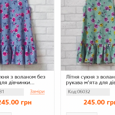
укня з воланом без
Літня сукня з вола
для дівчинки
рукава м'ята для ді
 в яскраві квіти,
шифон
Заміри
31
Код:06032
245.00 грн
245.00 гр