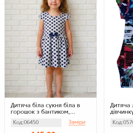
Дитяча біла сукня біла в
Дитяча 
горошок з бантиком,
дівчинк
трикотаж кукурудза
масло
Заміри
Код:06450
Код:057