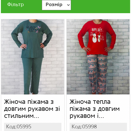
Фільтр
Жіноча піжама з
Жіноча тепла
довгим рукавом зі
піжама з довгим
стильним
рукавом і
написом, рубчик
малюнком олень,
Код:05995
Код:05998
начіс