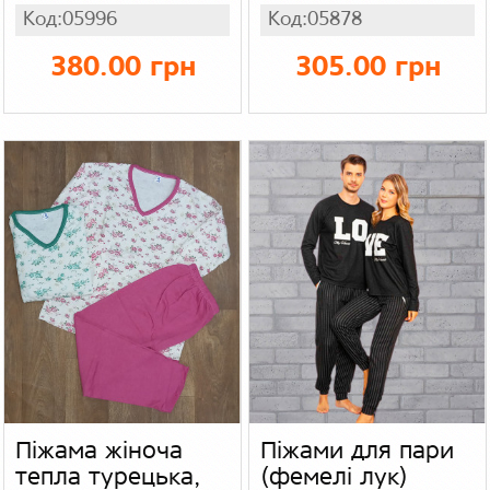
малюнком, рубчик
шорти ), рубчик
Код:05996
Код:05878
380.00 грн
305.00 грн
Піжама жіноча
Піжами для пари
тепла турецька,
(фемелі лук)