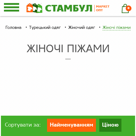
0
Головна
Турецький одяг
Жіночий одяг
Жіночі піжами
ЖІНОЧІ ПІЖАМИ
Сортувати за:
Найменуванням
Ціною