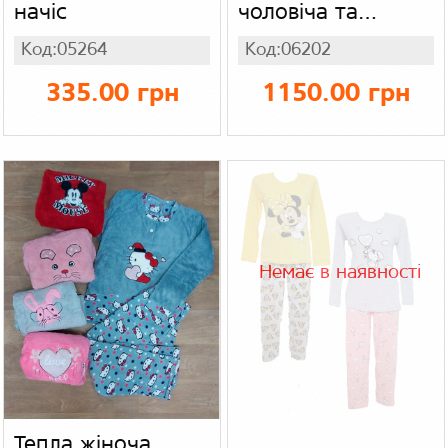
начіс
чоловіча та
жіноча тепла з
Код:05264
Код:06202
довгим рукавом
напис LOVE
335.00 грн
1150.00 грн
чорна, 100%
бавовна
Немає в наявності
Тепла жіноча