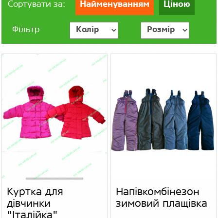
Сортувати за:
Найменуванням
Ціною
Фільтр
Куртка для
Напівкомбінезон
дівчинки
зимовий плащівка
"Італійка"