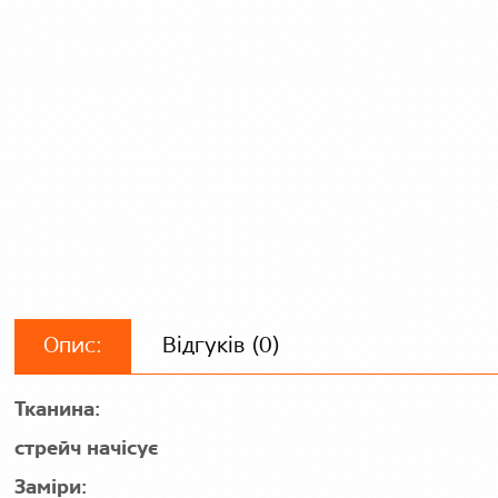
Опис:
Відгуків (0)
Тканина:
стрейч начісує
Заміри: