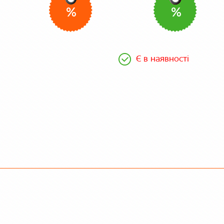
%
%
Є в наявності