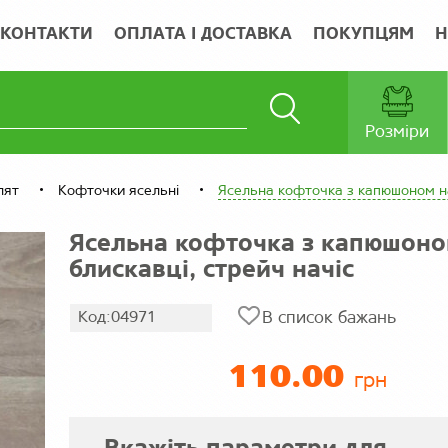
КОНТАКТИ
ОПЛАТА І ДОСТАВКА
ПОКУПЦЯМ
Н
Розміри
лят
Кофточки ясельні
Ясельна кофточка з капюшоном на
Ясельна кофточка з капюшоно
блискавці, стрейч начіс
Код:04971
В список бажань
110.00
грн