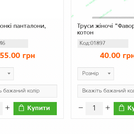
тонкі панталони,
Труси жіночі "Фавор
котон
46
Код:01897
55.00 грн
40.00 гр
Купити
К