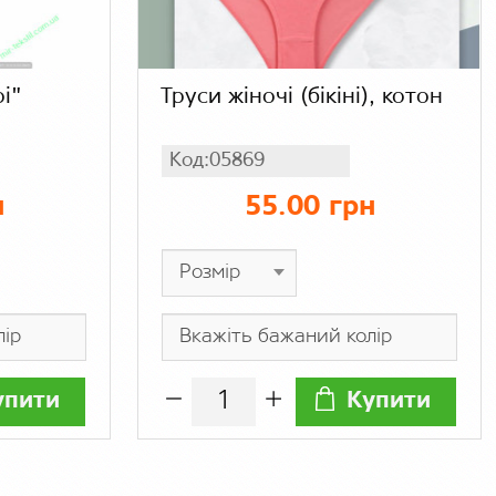
і"
Труси жіночі (бікіні), котон
Код:05869
н
55.00 грн
упити
Купити