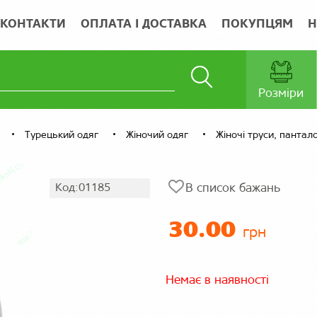
КОНТАКТИ
ОПЛАТА І ДОСТАВКА
ПОКУПЦЯМ
Н
Розміри
Турецький одяг
Жіночий одяг
Жіночі труси, пантал
Код:01185
В список бажань
30.00
грн
Немає в наявності