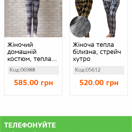
Жіночий
Жіноча тепла
домашній
білизна, стрейч
костюм, тепла
хутро
піжама для
Код:06988
Код:05612
жінок, білизна
хорошої якості,
585.00 грн
520.00 грн
принт орнамент
ТЕЛЕФОНУЙТЕ