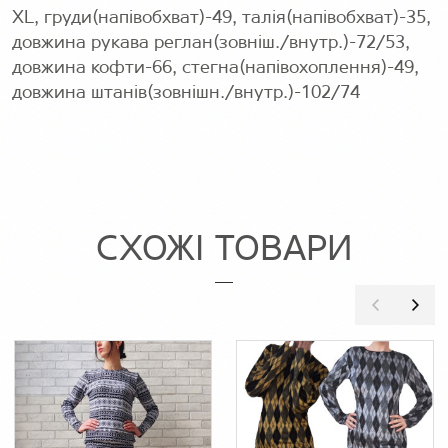
XL, груди(напівобхват)-49, талія(напівобхват)-35,
довжина рукава реглан(зовніш./внутр.)-72/53,
довжина кофти-66, стегна(напівохоплення)-49,
довжина штанів(зовнішн./внутр.)-102/74
СХОЖІ ТОВАРИ