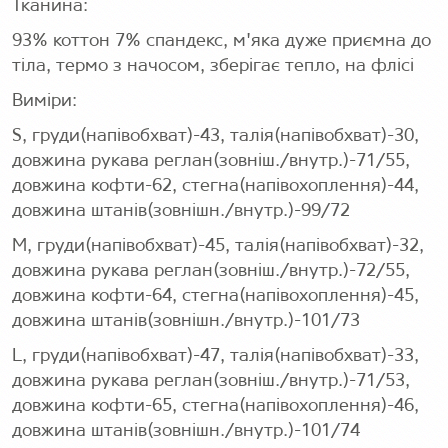
Тканина:
93% коттон 7% спандекс, м'яка дуже приємна до
тіла, термо з начосом, зберігає тепло, на флісі
Виміри:
S, груди(напівобхват)-43, талія(напівобхват)-30,
довжина рукава реглан(зовніш./внутр.)-71/55,
довжина кофти-62, стегна(напівохоплення)-44,
довжина штанів(зовнішн./внутр.)-99/72
M, груди(напівобхват)-45, талія(напівобхват)-32,
довжина рукава реглан(зовніш./внутр.)-72/55,
довжина кофти-64, стегна(напівохоплення)-45,
довжина штанів(зовнішн./внутр.)-101/73
L, груди(напівобхват)-47, талія(напівобхват)-33,
довжина рукава реглан(зовніш./внутр.)-71/53,
довжина кофти-65, стегна(напівохоплення)-46,
довжина штанів(зовнішн./внутр.)-101/74