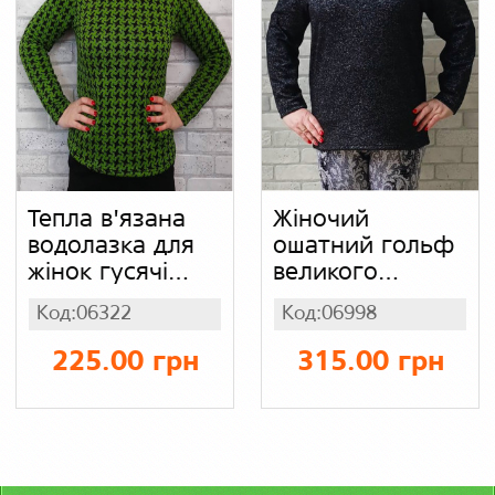
Тепла в'язана
Жіночий
водолазка для
ошатний гольф
жінок гусячі
великого
лапки
розміру батал,
Код:06322
Код:06998
горловина
чорна
хомут (колір
водолазка з
225.00 грн
315.00 грн
зелений), акрил
люрексом, воріт
80% шерсть
стійка
20%