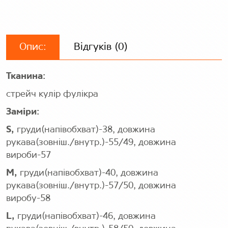
Опис:
Відгуків (0)
Тканина:
стрейч кулір фулікра
Заміри:
S,
груди(напівобхват)-38, довжина
рукава(зовніш./внутр.)-55/49, довжина
вироби-57
M,
груди(напівобхват)-40, довжина
рукава(зовніш./внутр.)-57/50, довжина
виробу-58
L,
груди(напівобхват)-46, довжина