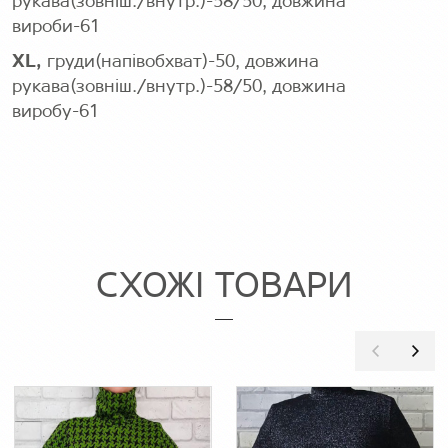
рукава(зовніш./внутр.)-58/50, довжина
вироби-61
XL,
груди(напівобхват)-50, довжина
рукава(зовніш./внутр.)-58/50, довжина
виробу-61
СХОЖІ ТОВАРИ