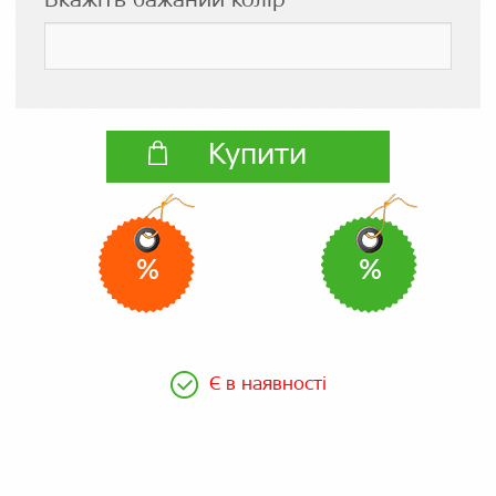
Вкажіть бажаний колір
Купити
%
%
Є в наявності