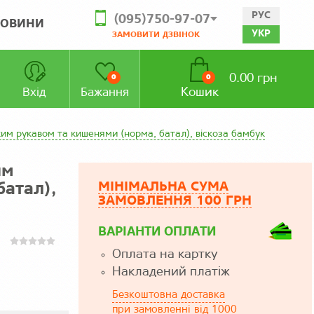
РУС
(095)750-97-07
ОВИНИ
УКР
ЗАМОВИТИ ДЗВІНОК
0.00 грн
0
0
Кошик
Вхід
Бажання
ким рукавом та кишенями (норма, батал), віскоза бамбук
им
МІНІМАЛЬНА СУМА
батал),
ЗАМОВЛЕННЯ 100 ГРН
ВАРІАНТИ ОПЛАТИ
Оплата на картку
Накладений платіж
Безкоштовна доставка
при замовленні від 1000