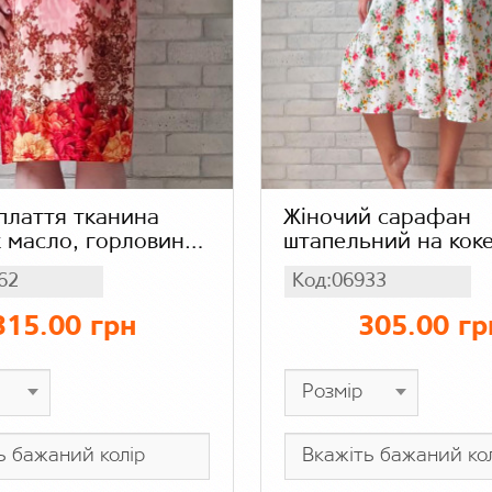
плаття тканина
Жіночий сарафан
 масло, горловина
штапельний на коке
ом рівне, абстракція
воланами, сукня бе
62
Код:06933
колір молочний в к
принт
315.00 грн
305.00 гр