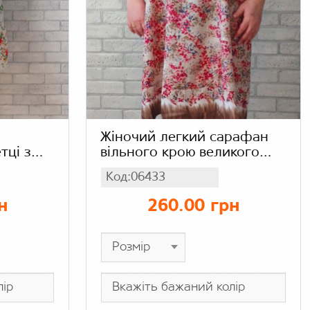
Жіночий легкий сарафан
тці з
вільного крою великого
з рукава
розміру у червоні квіти,
Код:06433
вітковий
штапель софт
н
260.00 грн