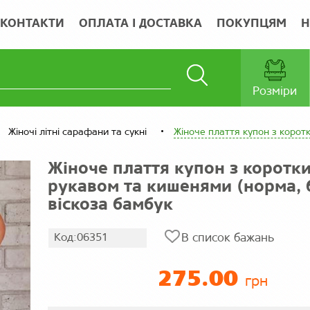
КОНТАКТИ
ОПЛАТА І ДОСТАВКА
ПОКУПЦЯМ
Н
Розміри
Жіночі літні сарафани та сукні
Жіноче плаття купон з корот
Жіноче плаття купон з коротк
рукавом та кишенями (норма, 
віскоза бамбук
Код:06351
В список бажань
275.00
грн