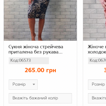
Сукня жіноча стрейчева
Жіноче 
приталена без рукава
холодок
довжина міді (абстракція),
з викат
Код:06573
Код:067
віскоза гарної якості
265.00 грн