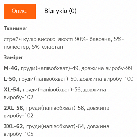
Опис:
Відгуків (0)
Тканина:
стрейч кулір високої якості 90%- бавовна, 5%-
поліестер, 5%-еластан
Заміри:
M-46,
груди(напівобхват)-49, довжина виробу-99
L-50,
груди(напівобхват)-50, довжина виробу-100
XL-54,
груди(напівобхват)-56, довжина
виробу-102
2XL-58,
груди(напівобхват)-58, довжина
виробу-102
3XL-62,
груди(напівобхват)-64, довжина
виробу-105