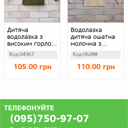
Дитяча
Водолазка
водолазка з
дитяча ошатна
високим горлом,
молочна з
акрил (без
ажурним
Код:04967
Код:06288
начісування)
малюнком,
стрейч ажур
105.00 грн
110.00 грн
ТЕЛЕФОНУЙТЕ
(095)750-97-07