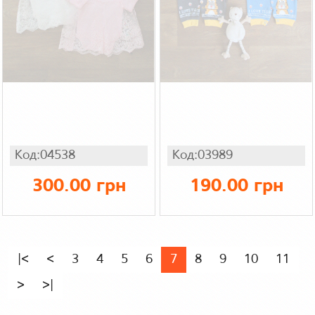
Код:04538
Код:03989
300.00 грн
190.00 грн
|<
<
3
4
5
6
7
8
9
10
11
>
>|