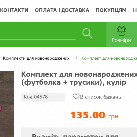
КОНТАКТИ
ОПЛАТА І ДОСТАВКА
ПОКУПЦЯМ
Н
Розміри
Комплекти для новонароджених
Комплект для новонароджен
Комплект для новонароджени
(футболка + трусики), кулір
Код:04578
В список бажань
135.00
грн