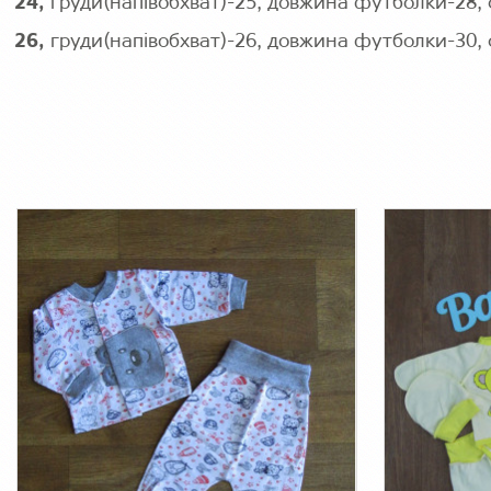
24,
груди(напівобхват)-25, довжина футболки-28, 
26,
груди(напівобхват)-26, довжина футболки-30, 