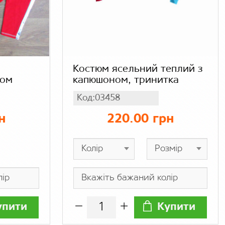
я
Костюм ясельний теплий з
ном
капюшоном, тринитка
Код:03458
н
220.00 грн
упити
Купити