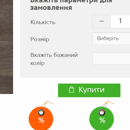
Вкажіть параметри для
замовлення
Кількість
Розмір
Вкажіть бажаний
колір
Купити
%
%