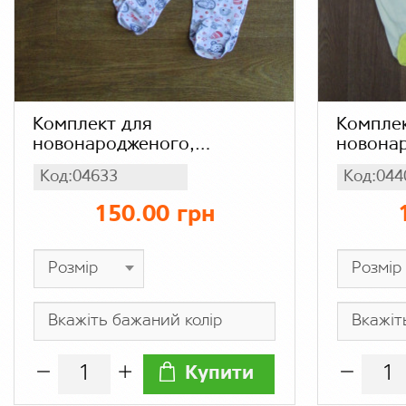
Комплект для
Комплек
новонародженого,
новонар
начісування
повзунк
Код:04633
Код:044
начісув
150.00 грн
Купити