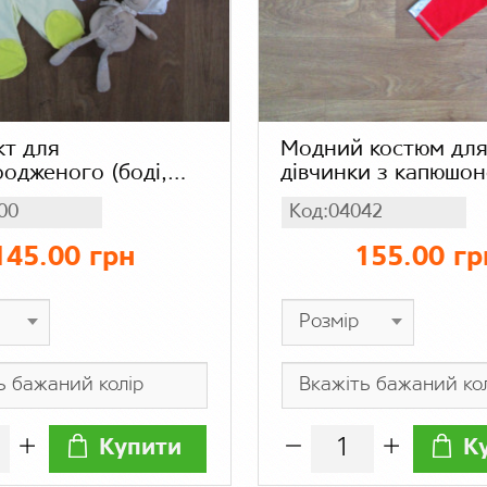
т для
Модний костюм дл
одженого (боді,
дівчинки з капюшо
и, шапочка),
00
Код:04042
ання
145.00 грн
155.00 гр
Купити
К