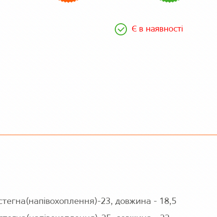
Є в наявності
стегна(напівохоплення)-23, довжина - 18,5