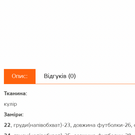
Опис:
Відгуків (0)
Тканина:
кулір
Заміри:
22
, груди(напівобхват)-23, довжина футболки-26, 