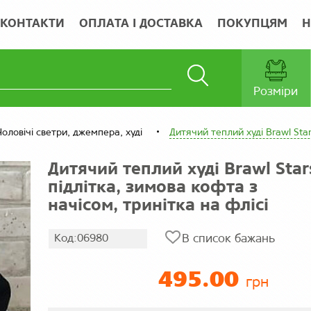
КОНТАКТИ
ОПЛАТА І ДОСТАВКА
ПОКУПЦЯМ
Н
Розміри
Чоловічі светри, джемпера, худі
Дитячий теплий худі Brawl Star
Дитячий теплий худі Brawl Star
підлітка, зимова кофта з
начісом, тринітка на флісі
Код:06980
В список бажань
495.00
грн