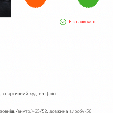
Є в наявності
, спортивний худі на флісі
(зовніш./внутр.)-65/52, довжина виробу-56