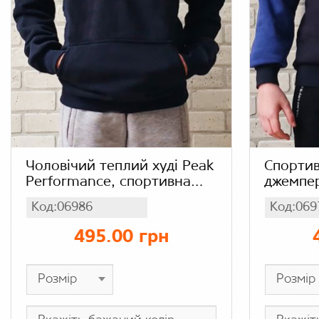
Чоловічий теплий худі Peak
Спорти
Performance, спортивна
джемпер
зимова кофта з
зимова 
Код:06986
Код:069
начісом, тринітка на флісі
флісі, к
495.00 грн