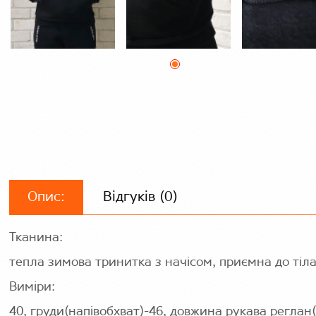
Опис:
Відгуків (0)
Тканина:
тепла зимова тринитка з начісом, приємна до тіла
Виміри:
40, груди(напівобхват)-46, довжина рукава реглан