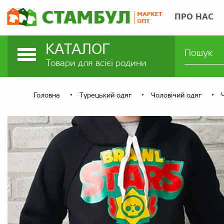
ПРО НАС
КАТАЛОГ
Товари для всієї родини
Головна
Турецький одяг
Чоловічий одяг