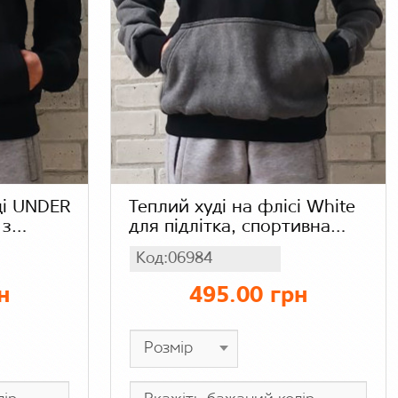
ді UNDER
Теплий худі на флісі White
 з
для підлітка, спортивна
а на
зимова кофта з начосом,
Код:06984
тринитка
н
495.00 грн