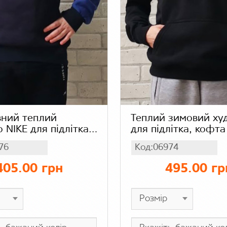
вний теплий
Теплий зимовий ху
 NIKE для підлітка,
для підлітка, кофта
кофта тринитка на
капюшоном тринитк
76
Код:06974
олір синій
флісі
405.00 грн
495.00 гр