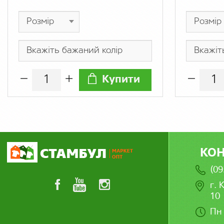
Купити
КО
(09
г. 
10
Пн 