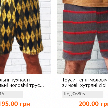
льні пухнасті
Труси теплі чоловіч
льні чоловічі труси
зимові, хутряні сірі
 (зима), стрейч
смужку
15
Код:06805
утро
195.00 грн
200.00 гр