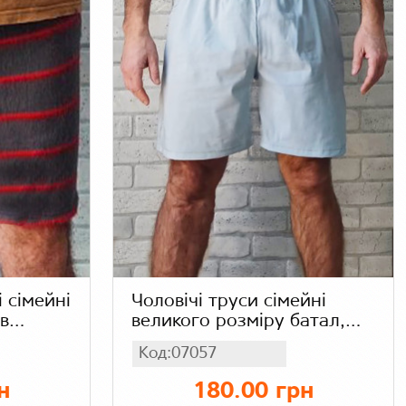
і сімейні
Чоловічі труси сімейні
 в
великого розміру батал,
домашні легкі шорти з
Код:07057
кишенями, сірі бенгалін
стрейч
н
180.00 грн