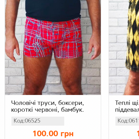
Чоловічі труси, боксери,
Теплі щі
короткі червоні, бамбук.
піддева
в ромби
Код:06525
Код:061
начес х
100.00 грн