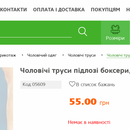
КОНТАКТИ
ОПЛАТА І ДОСТАВКА
ПОКУПЦЯМ
Н
Розміри
трикотаж
Чоловічий одяг
Чоловічі труси
Чоловічі тр
Чоловічі труси підлозі боксери
Код:05609
В список бажань
55.00
грн
Немає в наявності