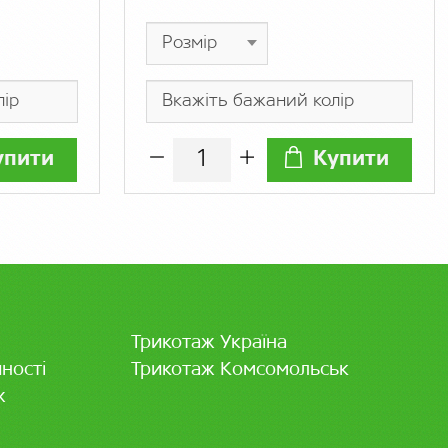
упити
Купити
Трикотаж Україна
ності
Трикотаж Комсомольськ
ж