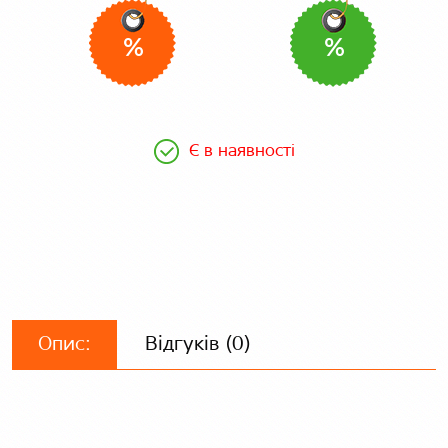
%
%
Є в наявності
Опис:
Відгуків (0)