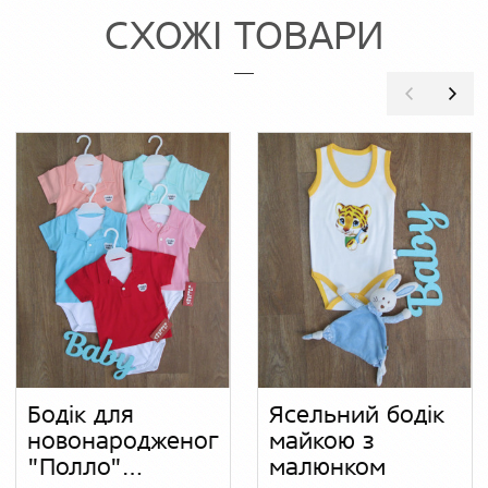
СХОЖІ ТОВАРИ
Бодік для
Ясельний бодік
новонародженого
майкою з
"Полло"
малюнком