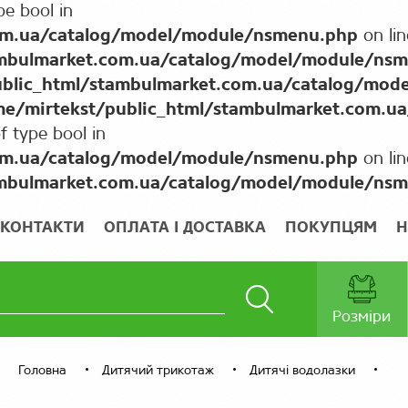
pe bool in
om.ua/catalog/model/module/nsmenu.php
on li
ambulmarket.com.ua/catalog/model/module/ns
blic_html/stambulmarket.com.ua/catalog/mod
e/mirtekst/public_html/stambulmarket.com.u
f type bool in
om.ua/catalog/model/module/nsmenu.php
on li
ambulmarket.com.ua/catalog/model/module/ns
КОНТАКТИ
ОПЛАТА І ДОСТАВКА
ПОКУПЦЯМ
Н
Розміри
Головна
Дитячий трикотаж
Дитячі водолазки