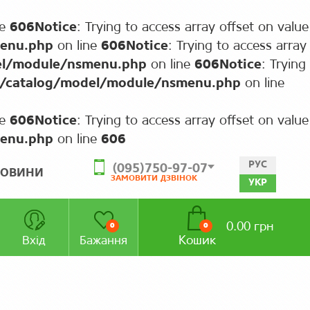
ne
606
Notice
: Trying to access array offset on value
menu.php
on line
606
Notice
: Trying to access array
el/module/nsmenu.php
on line
606
Notice
: Trying
a/catalog/model/module/nsmenu.php
on line
ne
606
Notice
: Trying to access array offset on value
menu.php
on line
606
РУС
(095)750-97-07
ОВИНИ
ЗАМОВИТИ ДЗВІНОК
УКР
0.00 грн
0
0
Кошик
Вхід
Бажання