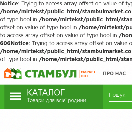
Notice
: Trying to access array offset on value of ty
/home/mirtekst/public_html/stambulmarket.c
of type bool in
/home/mirtekst/public_html/st
offset on value of type bool in
/home/mirtekst/pu
to access array offset on value of type bool in
/hom
606
Notice
: Trying to access array offset on value o
/home/mirtekst/public_html/stambulmarket.c
of type bool in
/home/mirtekst/public_html/st
ПРО НАС
КАТАЛОГ
Товари для всієї родини