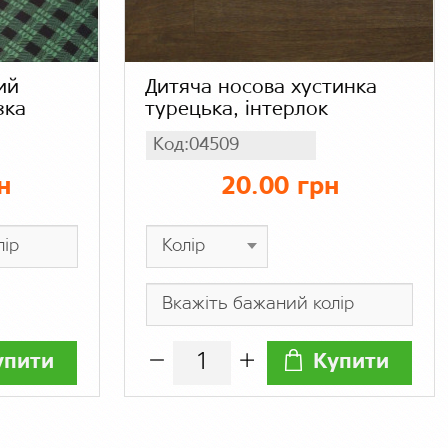
ий
Дитяча носова хустинка
зка
турецька, інтерлок
Код:04509
н
20.00 грн
упити
Купити