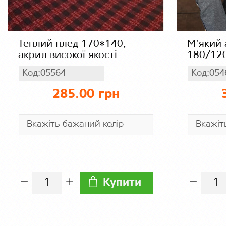
Теплий плед 170*140,
М'який 
акрил високої якості
180/12
Код:05564
Код:054
285.00 грн
Купити