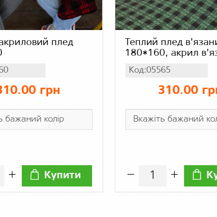
акриловий плед
Теплий плед в'язан
0
180*160, акрил в'я
60
Код:05565
310.00 грн
310.00 гр
Купити
К