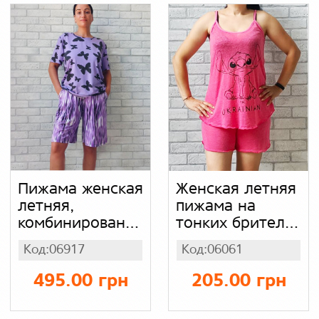
Пижама женская
Женская летняя
летняя,
пижама на
комбинированный
тонких брителях
набор большого
малиновая с
Код:06917
Код:06061
размера батал,
принтом стич и
комплект
микки маус
495.00 грн
205.00 грн
футболка с
(майка с
шортами для
шортами),