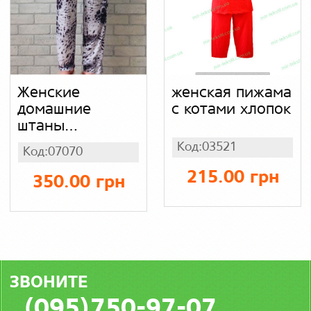
Женские
женская пижама
домашние
с котами хлопок
штаны
пижамные
Код:03521
Код:07070
большого
размера батал,
215.00 грн
350.00 грн
с карманами
(абстракция
мрамор) бамбук
ЗВОНИТЕ
(095)750-97-07