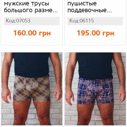
мужские трусы
пушистые
большого размера
поддевочные
батал, синие
мужские трусы в
Код:07053
Код:06115
легкие домашние
ромбы (зима),
шорты для
стрейч начес мех
160.00 грн
195.00 грн
мужчин