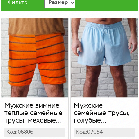
Фильтр
Мужские зимние
Мужские
теплые семейные
семейные трусы,
трусы, меховые
голубые
оранжевые в
домашние легкие
Код:06806
Код:07054
полоску
шорты для