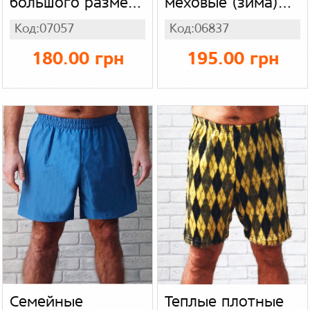
большого размера
меховые (зима)
батал, домашние
большого размера
Код:07057
Код:06837
легкие шорты с
батал, серые в
карманами, серые
ромбы стрейч мех
180.00 грн
195.00 грн
бенгалин стрейч
Семейные
Теплые плотные