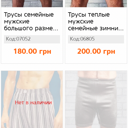
Трусы семейные
Трусы теплые
мужские
мужские
большого размера
семейные зимние,
батал, домашние
меховые серые в
Код:07052
Код:06805
шорты в клетку с
полоску
карманами
180.00 грн
200.00 грн
Нет в наличии