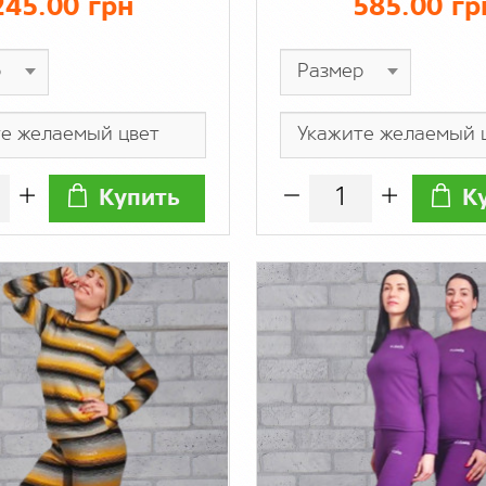
245.00 грн
585.00 гр
Купить
К