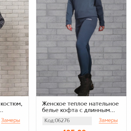
костюм,
Женское теплое нательное
белье кофта с длинным
 белье
рукавом и штаны надпись
Замеры
Замеры
Код:06276
 принт
колумбия (вязка) серо-
голубой, акрил 80%