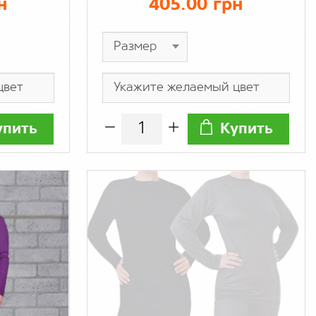
н
405.00 грн
шерсть 20%
упить
Купить