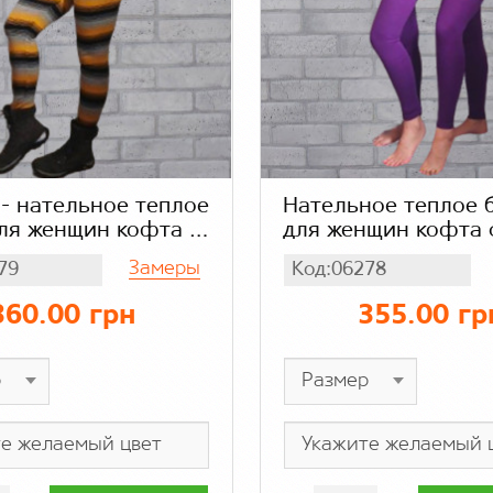
- нательное теплое
Нательное теплое 
ля женщин кофта с
для женщин кофта 
м рукавом и штаны
длинным рукавом 
Замеры
79
Код:06278
 колумбия (вязка) в
надпись колумбия (
сть
цвет сиреневый, а
360.00 грн
355.00 гр
80% шерсть 20%