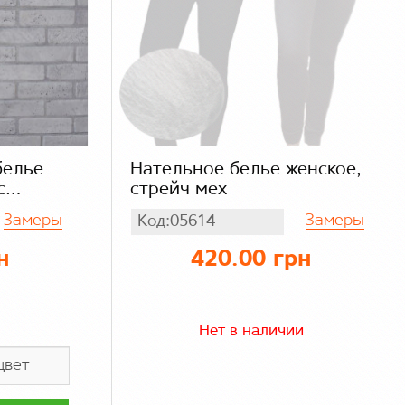
белье
Нательное белье женское,
с
стрейч мех
и штаны
Замеры
Замеры
Код:05614
вязка)
крил
н
420.00 грн
Нет в наличии