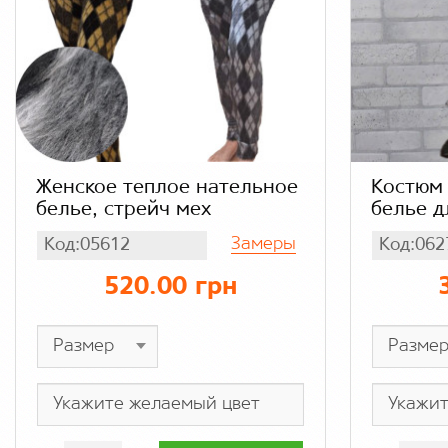
Женское теплое нательное
Костюм 
белье, стрейч мех
белье д
длинны
Замеры
Код:05612
Код:062
надпись
полоску, акрил 80% шер
520.00 грн
20%