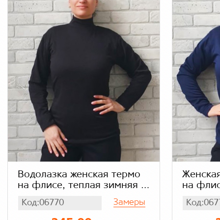
Водолазка женская термо
Женская
на флисе, теплая зимняя с
на флис
начесом, черная
начесом
Замеры
Код:06770
Код:067
однотонная
одното