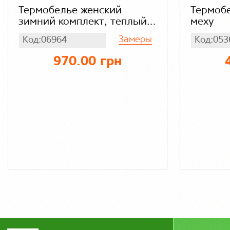
Термобелье женский
Термобе
зимний комплект, теплый
меху
костюм на флисе термо
Замеры
Код:06964
Код:053
AMIGO
970.00 грн