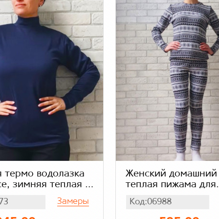
 термо водолазка
Женский домашний 
е, зимняя теплая с
теплая пижама для
, темно синяя
женщин, нательное
Замеры
73
Код:06988
нная
хорошего качества,
орнамент