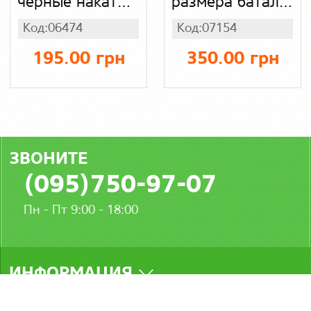
черные накат
размера батал,
спорт пояс на
легкие шорты с
Код:06474
Код:07154
резинке,
карманами для
двунитка
мужчин,
195.00 грн
350.00 грн
двунитка серые
ЗВОНИТЕ
(095)750-97-07
Пн - Пт 9:00 - 18:00
ИНФОРМАЦИЯ