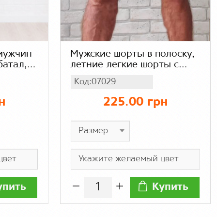
мужчин
Мужские шорты в полоску,
батал,
летние легкие шорты с
кие
карманами для мужчин
Код:07029
,
н
225.00 грн
упить
Купить