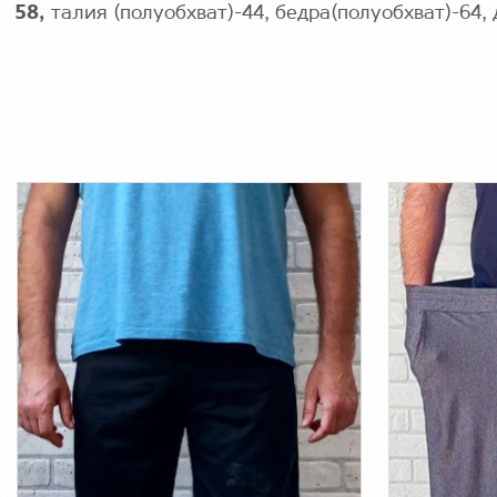
58
,
талия (полуобхват)-44, бедра(полуобхват)-64,