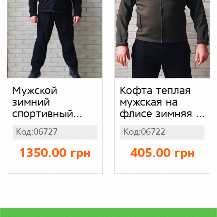
Мужской
Кофта теплая
зимний
мужская на
спортивный
флисе зимняя с
костюм
начесом, термо
Код:06727
Код:06722
большого
дайвинг Tech
размера теплый
Fleec на молнии
1350.00 грн
405.00 грн
на флисе,
с капюшоном и
Турция
боковыми
трехнитка с
карманами
начесом батал,
кофта с