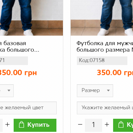
 базовая
Футболка для мужч
ка большого
большого размера
 МЕГА батал,
батал, мужская
71
Код:07158
нная футболка для
трикотажная футбо
хлопок, цвет
цвет бордовый
350.00 грн
350.00 гр
синий
Купить
К