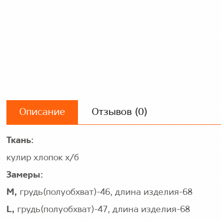
Описание
Отзывов (0)
Ткань:
кулир хлопок х/б
Замеры:
M,
грудь(полуобхват)-46, длина изделия-68
L,
грудь(полуобхват)-47, длина изделия-68