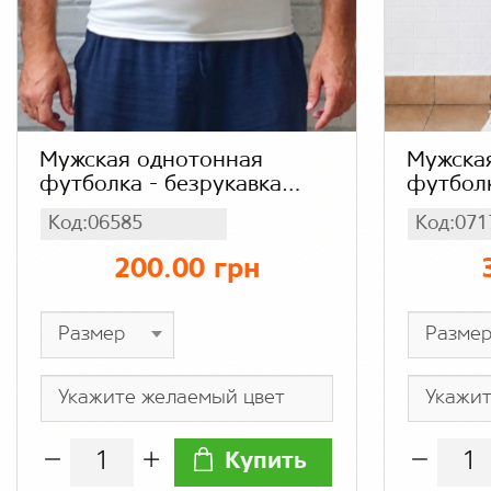
Мужская однотонная
Мужская
футболка - безрукавка
футбол
накат Reebok (цвет, белый,
размера
Код:06585
Код:071
красный, темно-синий),
одното
трикотаж
мужчин 
200.00 грн
темно 
Купить