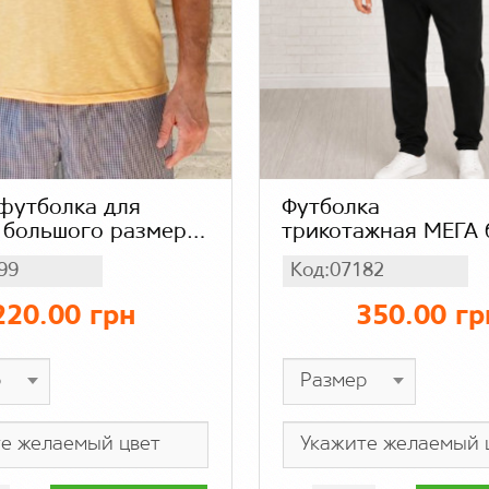
футболка для
Футболка
 большого размера
трикотажная МЕГА 
трикотажная летняя
большого размера 
99
Код:07182
 футболка, цвет
мужчин, мужские
вый меланж
футболки свободно
220.00 грн
350.00 гр
кроя, цвет желто -
оранжевый меланж