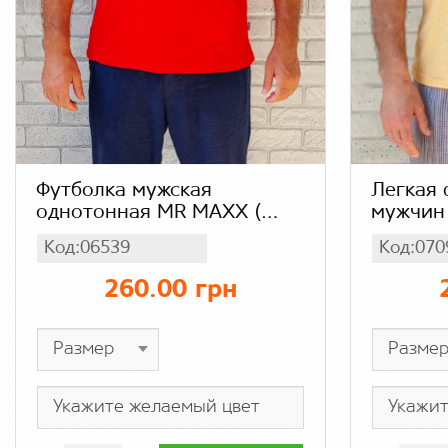
Футболка мужская
Легкая 
однотонная MR MAXX (
мужчин
цвет: серый, темно -
батал, 
Код:06539
Код:070
синий, электрик, красный),
мужская
кулир хлопок 100%
оранже
260.00 грн