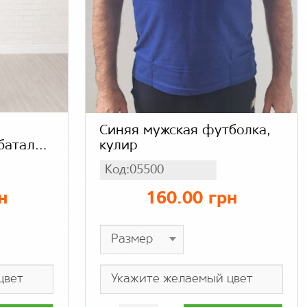
Синяя мужская футболка,
батал
кулир
для
Код:05500
го
н
160.00 грн