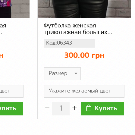
ая
Футболка женская
трикотажная больших
лодок
размеров классическая
Код:06343
ринт,
свободного кроя
спущенный рукав черно-
н
300.00 грн
белая абстракция (норма,
батал), вискоза бамбук
упить
Купить