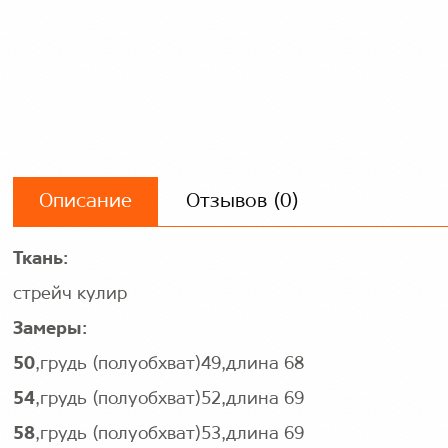
Описание
Отзывов (0)
Ткань:
стрейч кулир
Замеры:
50
,грудь (полуобхват)49,длина 68
54
,грудь (полуобхват)52,длина 69
58
,грудь (полуобхват)53,длина 69