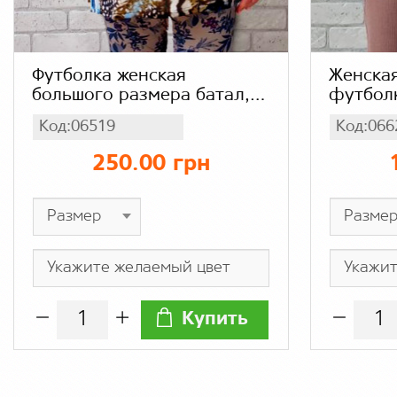
Футболка женская
Женская
большого размера батал,
футболк
абстракция мрамор,
коротки
Код:06519
Код:066
вискоза бамбук
мысик, 
250.00 грн
Купить