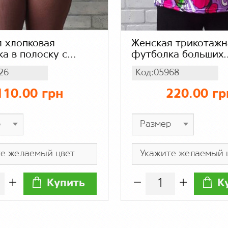
 хлопковая
Женская трикотажн
а в полоску с
футболка больших
м рукавом, ворот
размеров ткань хо
26
Код:05968
хлопок
яркий цветочный п
стрейч масло
110.00 грн
220.00 гр
Купить
К