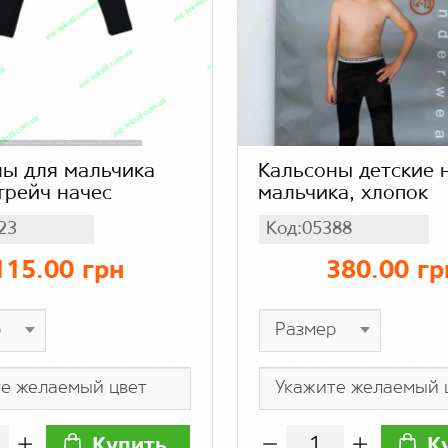
ны для мальчика
Кальсоны детские на
трейч начес
мальчика, хлопок
23
Код:05388
115.00 грн
380.00 гр
Купить
К