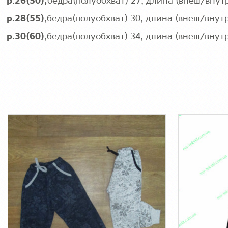
р.26(50),
бедра(полуобхват) 27, длина (внеш/внут
р.28(55)
,бедра(полуобхват) 30, длина (внеш/внутр
р.30(60)
,бедра(полуобхват) 34, длина (внеш/внутр