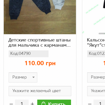
Детские спортивные штаны
Кальсо
для мальчика с карманами
"Якут"с
Турция, начес
Код:04790
Код:012
110.00 грн
Купить