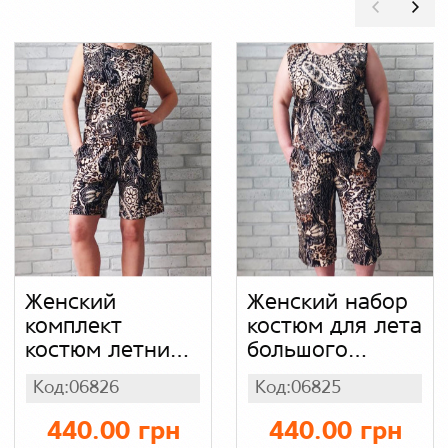
Женский
Женский набор
комплект
костюм для лета
костюм летний,
большого
набор майка и
размера батал,
Код:06826
Код:06825
удлиненные
комплект
шорты с
леопардовый
440.00 грн
440.00 грн
карманами,
майка и