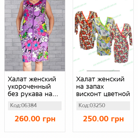
Халат женский
Халат женский
укороченный
на запах
без рукава на
висконт цветной
молнии (норма,
Код:06384
Код:03250
батал)
сиреневый в
260.00 грн
250.00 грн
цветы, масло
бамбук