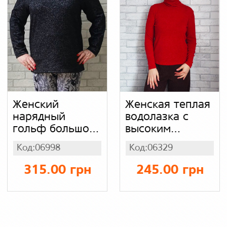
Женский
Женская теплая
нарядный
водолазка с
гольф большого
высоким
размера батал,
воротом
Код:06998
Код:06329
водолазка
вязаная
черная с
бордовая с
315.00 грн
245.00 грн
люрексом,
люрексом,
ворот стойка
стрейч вязка