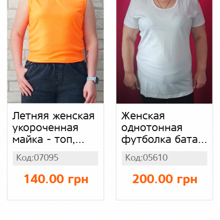
Летняя женская
Женская
укороченная
однотонная
майка - топ,
футболка батал
футболка - топ
( белая,
Код:07095
Код:05610
без рукава для
молочная),
женщин, хлопок
хлопок
140.00 грн
200.00 грн
рубчик, цвет
ярко-
оранжевый