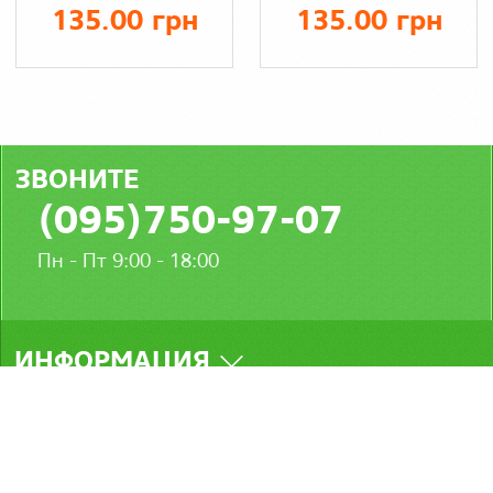
желтый), акрил
тризуб, стрейч
135.00 грн
135.00 грн
80% шерсть
джинс
20%
ЗВОНИТЕ
(095)750-97-07
Пн - Пт 9:00 - 18:00
ИНФОРМАЦИЯ
МЫ В СОЦСЕТЯХ
Стамбул © 2026