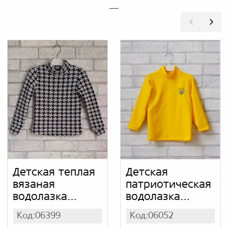
Детская теплая
Детская
вязаная
патриотическая
водолазка
водолазка
гусиные лапки
желтая с
Код:06399
Код:06052
(цвет белый,
вышивкой герб