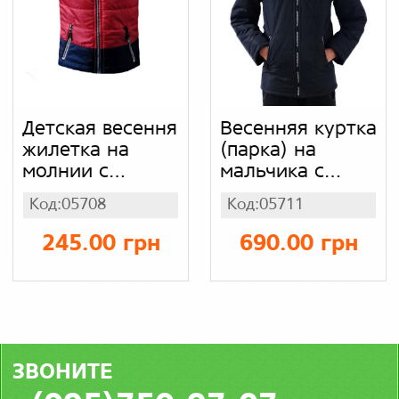
Детская весення
Весенняя куртка
жилетка на
(парка) на
молнии с
мальчика с
капюшоном для
капюшоном,
Код:05708
Код:05711
девочки,
синтепон на
синтепон
флисе
245.00 грн
690.00 грн
ЗВОНИТЕ