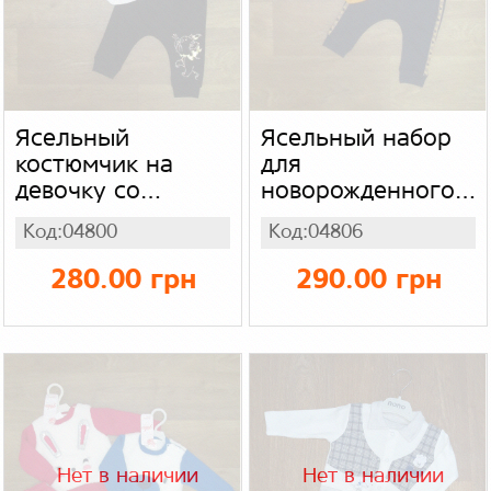
Ясельный
Ясельный набор
костюмчик на
для
девочку со
новорожденного
стразами (шапка,
"Винни" (боди,
Код:04800
Код:04806
боди, штаны)
штаны, шапка)
Турция, интерлок
Турция, интерлок
280.00 грн
290.00 грн
Нет в наличии
Нет в наличии