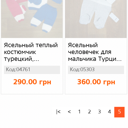
Ясельный теплый
Ясельный
костюмчик
человечек для
турецкий,
мальчика Турция,
трехнитка +
интерлок
Код:04761
Код:05303
вельсофт
290.00 грн
360.00 грн
|<
<
1
2
3
4
5