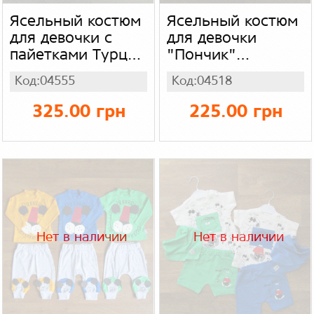
Ясельный костюм
Ясельный костюм
для девочки с
для девочки
пайетками Турция
"Пончик"
"JNE", хлопок
(футболка +
Код:04555
Код:04518
шорты) Турция
"Gracker", коттон
325.00 грн
225.00 грн
+ интерлок
Нет в наличии
Нет в наличии