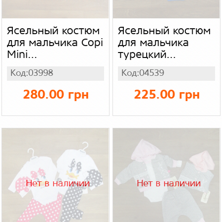
Ясельный костюм
Ясельный костюм
для мальчика Copi
для мальчика
Mini
турецкий
(кофта+штанишки)
(футболка +
Код:03998
Код:04539
интерлок
шорты + бондана)
"snoopy",
280.00 грн
225.00 грн
двухнитка + кулир
Нет в наличии
Нет в наличии