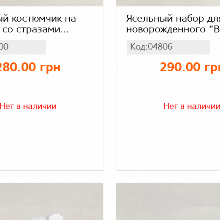
й костюмчик на
Ясельный набор дл
 со стразами
новорожденного "
 боди, штаны)
(боди, штаны, шапк
00
Код:04806
 интерлок
Турция, интерлок
280.00 грн
290.00 гр
Нет в наличии
Нет в наличи