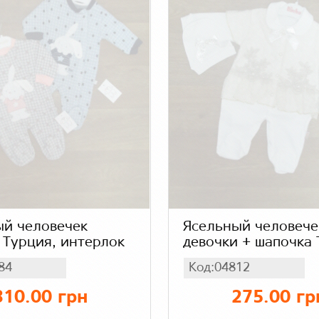
ый человечек
Ясельный человече
 Турция, интерлок
девочки + шапочка 
интерлок + гипюр
84
Код:04812
310.00 грн
275.00 гр