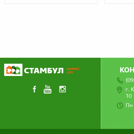
КО
(09
г. 
10
Пн 