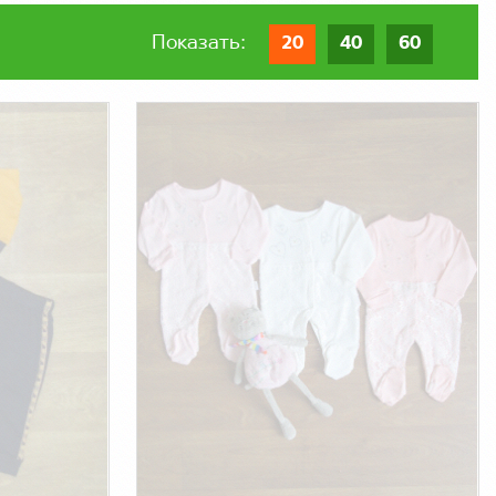
Показать:
20
40
60