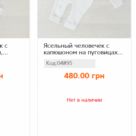
к с
Ясельный человечек с
,
капюшоном на пуговицах
Турция, вязка + капюшон
Код:04895
мех
н
480.00 грн
и
Нет в наличии