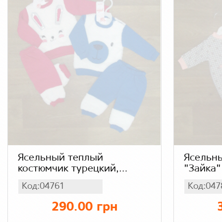
Ясельный теплый
Ясельн
костюмчик турецкий,
"Зайка"
трехнитка + вельсофт
Код:04761
Код:047
290.00 грн