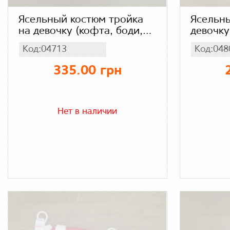
Ясельный костюм тройка
Ясельны
на девочку (кофта, боди,
девочку
штаны) Турция, интерлок +
(шапка,
Код:04713
Код:048
футер
Турция,
335.00 грн
Нет в наличии