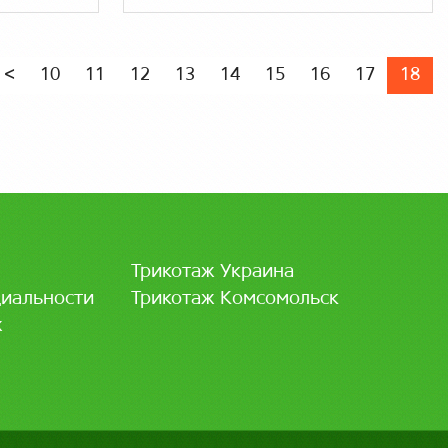
<
10
11
12
13
14
15
16
17
18
Трикотаж Украина
иальности
Трикотаж Комсомольск
ж