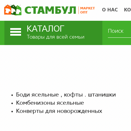
О НАС
КО
КАТАЛОГ
Товары для всей семьи
Боди ясельные , кофты . штанишки
Комбенизоны ясельные
Конверты для новорожденных