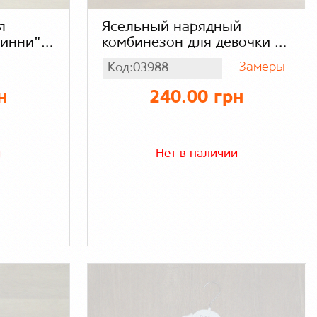
я
Ясельный нарядный
Винни"
комбинезон для девочки со
а)
стразами турецкий Nana
Замеры
Код:03988
Baby интерлок
н
240.00 грн
и
Нет в наличии