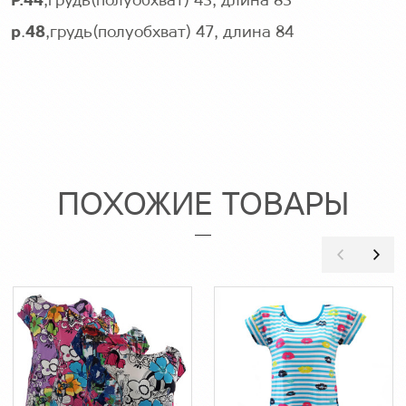
Р
.
44
,грудь(полуобхват) 43, длина 83
р
.
48
,грудь(полуобхват) 47, длина 84
ПОХОЖИЕ ТОВАРЫ