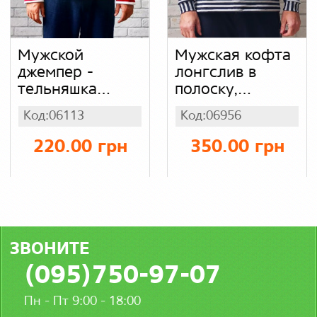
Мужской
Мужская кофта
джемпер -
лонгслив в
тельняшка
полоску,
плотный с
джемпер
Код:06113
Код:06956
длинным
двунитка,
рукавом в
тельняшка с
220.00 грн
350.00 грн
красную
длинным
полоску (батал),
рукавом
акрил рубчик
ЗВОНИТЕ
(095)750-97-07
Пн - Пт 9:00 - 18:00