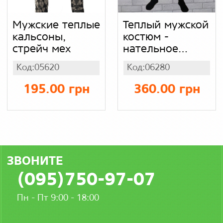
Мужские теплые
Теплый мужской
кальсоны,
костюм -
стрейч мех
нательное
белье кофта с
Код:05620
Код:06280
длинным
рукавом и
195.00 грн
360.00 грн
штаны надпись
колумбия
(вязка) в
полоску, акрил
80% шерсть
20%
ЗВОНИТЕ
(095)750-97-07
Пн - Пт 9:00 - 18:00