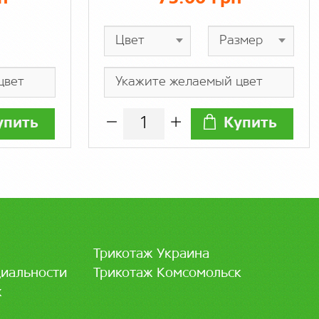
упить
Купить
Трикотаж Украина
иальности
Трикотаж Комсомольск
ж