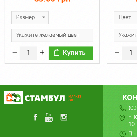
Купить
КО
(09
г. 
10
Пн 