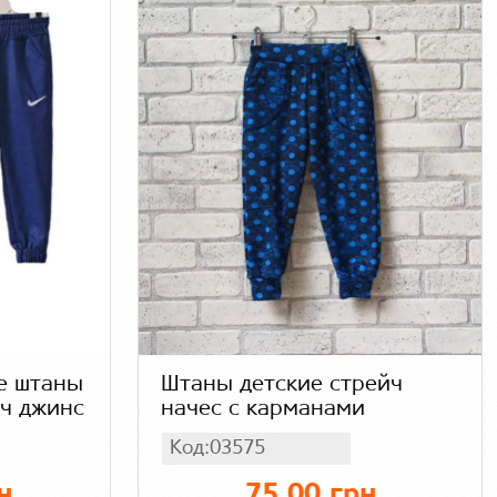
е штаны
Штаны детские стрейч
йч джинс
начес с карманами
Код:03575
н
75.00 грн