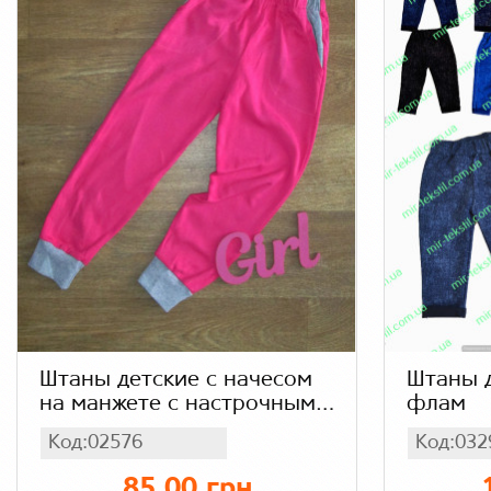
Штаны детские с начесом
Штаны 
на манжете с настрочными
флам
карманами
Код:02576
Код:032
85.00 грн