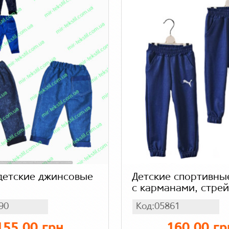
детские джинсовые
Детские спортивны
с карманами, стре
90
Код:05861
155.00 грн
160.00 гр